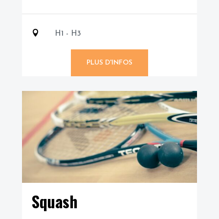

H1 - H3
PLUS D'INFOS
Squash