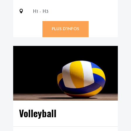

H1 - H3
PLUS D'INFOS
Volleyball