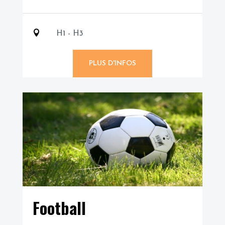

H1 - H3
PLUS D'INFOS
Football