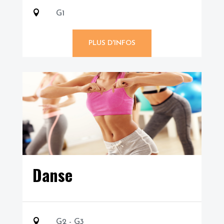

G1
PLUS D'INFOS
Danse

G2 - G3