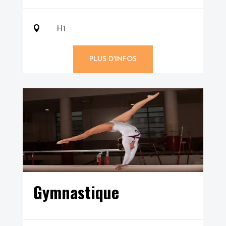

H1
PLUS D'INFOS
Gymnastique