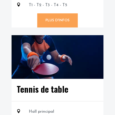

T1 - T2 - T3 - T4 - T5
PLUS D'INFOS
Tennis de table

Hall principal