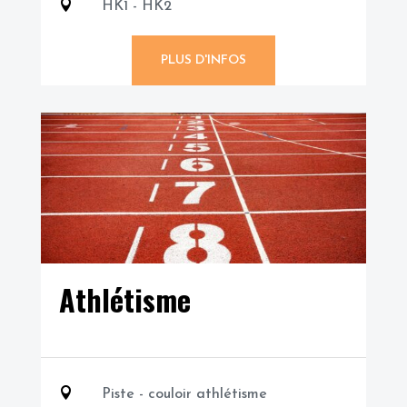

HK1 - HK2
PLUS D'INFOS
Athlétisme

Piste - couloir athlétisme