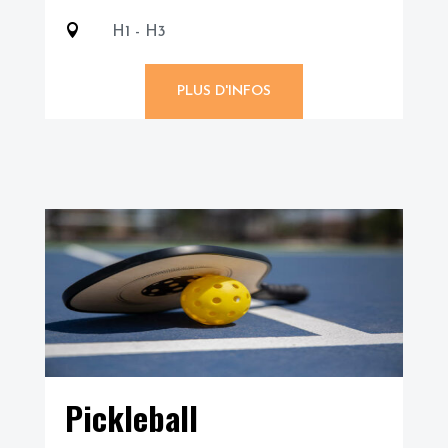

H1 - H3
PLUS D'INFOS
Pickleball