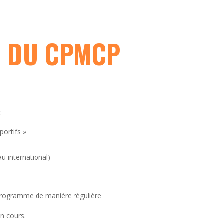
E DU CPMCP
:
portifs »
au international)
 programme de manière régulière
n cours.