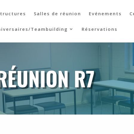
structures
Salles de réunion
Evénements
C
iversaires/Teambuilding
Réservations
 RÉUNION R7